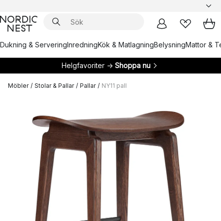
Dukning & Servering
Inredning
Kök & Matlagning
Belysning
Mattor & Te
Helgfavoriter →
Shoppa nu
Möbler
/
Stolar & Pallar
/
Pallar
/
NY11 pall