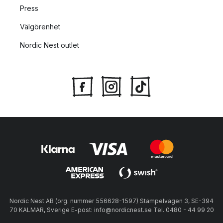
Press
Välgörenhet
Nordic Nest outlet
Nordic Nest AB (org. nummer 556628-1597) Stämpelvägen 3, SE-394
70 KALMAR, Sverige E-post: info@nordicnest.se Tel. 0480 - 44 99 20