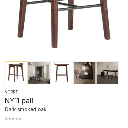
NORR11
NY11 pall
Dark smoked oak