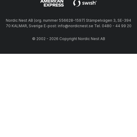
Nordic Nest AB (org. nummer 556628-1597) Stämpelvägen 3, SE-394
70 KALMAR, Sverige E-post: info@nordicnest.se Tel. 0480 - 44 99 20
© 2002 - 2026 Copyright Nordic Nest AB