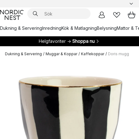
Dukning & Servering
Inredning
Kök & Matlagning
Belysning
Mattor & Te
Helgfavoriter →
Shoppa nu
Dukning & Servering
/
Muggar & Koppar
/
Kaffekoppar
/
Doris mugg