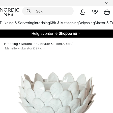
Dukning & Servering
Inredning
Kök & Matlagning
Belysning
Mattor & Te
Helgfavoriter →
Shoppa nu
Inredning
/
Dekoration
/
Krukor & Blomkrukor
/
Marielle kruka stor Ø27 cm