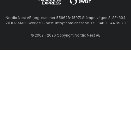
Nordic Nest AB (org. nummer 556628-1597) Stämpelvägen 3, SE-394
70 KALMAR, Sverige E-post: info@nordicnest.se Tel. 0480 - 44 99 20
© 2002 - 2026 Copyright Nordic Nest AB