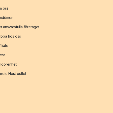
m oss
mdömen
t ansvarsfulla företaget
obba hos oss
filiate
ess
lgörenhet
rdic Nest outlet