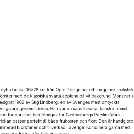
allyho bricka 36x28 cm från Opto Design har ett snyggt minimalistisk
önster med de klassiska svarta äpplena på vit bakgrund. Mönstret ä
esignat 1962 av Stig Lindberg, en av Sveriges mest omtyckta
ormgivare genom tiderna. Han var en sann kreatör, kanske främst
änd för porslinet han formgav för Gustavsbergs Porslinsfabrik.
rickan passar perfekt till både frukosten och fikat. Den är handgjord 
aminerad björkfanér och tillverkad i Sverige. Kombinera gärna med
vriga produkter från Tallyho-serien.