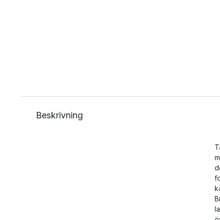
Beskrivning
T
m
d
f
k
B
l
ö