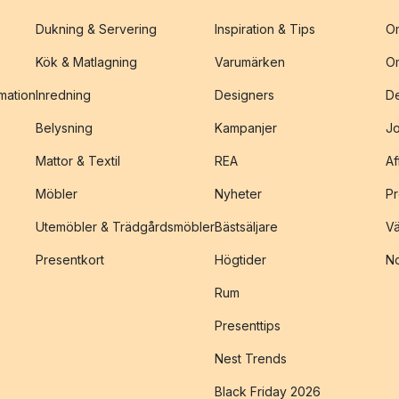
Dukning & Servering
Inspiration & Tips
O
Kök & Matlagning
Varumärken
O
amation
Inredning
Designers
De
Belysning
Kampanjer
J
Mattor & Textil
REA
Af
Möbler
Nyheter
Pr
Utemöbler & Trädgårdsmöbler
Bästsäljare
Vä
Presentkort
Högtider
No
Rum
Presenttips
Nest Trends
Black Friday 2026