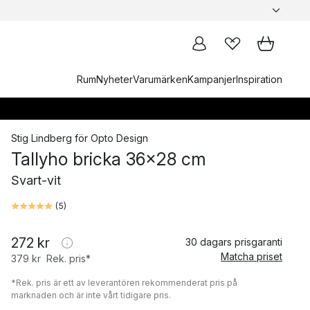
Rum
Nyheter
Varumärken
Kampanjer
Inspiration
Stig Lindberg
för
Opto Design
Tallyho bricka 36x28 cm
Svart-vit
(
5
)
272 kr
30 dagars prisgaranti
Matcha priset
379 kr
Rek. pris*
*Rek. pris är ett av leverantören rekommenderat pris på
marknaden och är inte vårt tidigare pris.