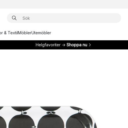
r & Textil
Möbler
Utemöbler
Helgfavoriter →
Shoppa nu
m