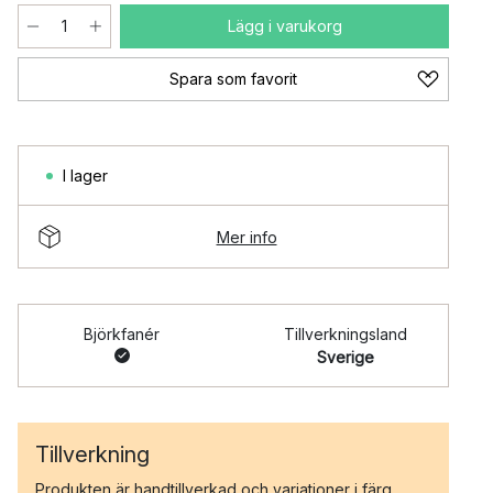
Lägg i varukorg
Spara som favorit
I lager
Mer info
Björkfanér
Tillverkningsland
Sverige
Tillverkning
Produkten är handtillverkad och variationer i färg,