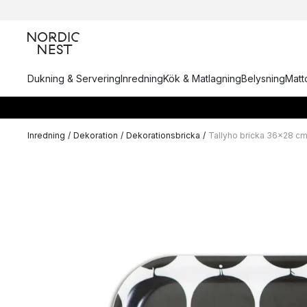
Dukning & Servering
Inredning
Kök & Matlagning
Belysning
Matto
Inredning
/
Dekoration
/
Dekorationsbricka
/
Tallyho bricka 36x28 c