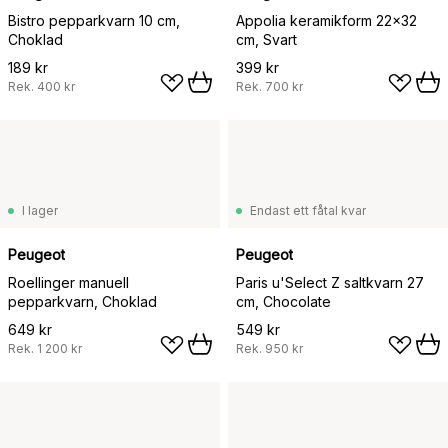
Bistro pepparkvarn 10 cm,
Appolia keramikform 22x32
Choklad
cm, Svart
189 kr
399 kr
Rek.
400 kr
Rek.
700 kr
I lager
Endast ett fåtal kvar
Peugeot
Peugeot
Roellinger manuell
Paris u'Select Z saltkvarn 27
pepparkvarn, Choklad
cm, Chocolate
649 kr
549 kr
Rek.
1 200 kr
Rek.
950 kr