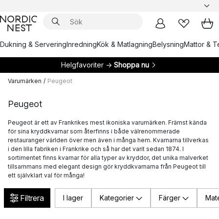
Dukning & Servering
Inredning
Kök & Matlagning
Belysning
Mattor & Te
Helgfavoriter →
Shoppa nu
Varumärken
/
Peugeot
Peugeot
Peugeot är ett av Frankrikes mest ikoniska varumärken. Främst kända
för sina kryddkvarnar som återfinns i både välrenommerade
restauranger världen över men även i många hem. Kvarnarna tillverkas
i den lilla fabriken i Frankrike och så har det varit sedan 1874. I
sortimentet finns kvarnar för alla typer av kryddor, det unika malverket
tillsammans med elegant design gör kryddkvarnarna från Peugeot till
ett självklart val för många!
Filtrera
I lager
Kategorier
Färger
Mate