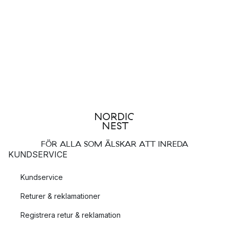
försiktighet och precision av experter. Materialet som används
kommer från certifierade skogar i Europa och för att värna om
miljön återvinns allt spill i form av spån och flis. Även färgen
som används till att måla kvarnarna är fri från farliga
lösningsmedel.
I över 200 år har Peugeot designat och producerat föremål
som ska underlätta det dagliga livet, och förutom kryddkvarnar
tillverkar de även köksknivar i stål samt innovativa och väl
designade vintillbehör!
FÖR ALLA SOM ÄLSKAR ATT INREDA
KUNDSERVICE
Kundservice
Returer & reklamationer
Registrera retur & reklamation