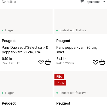
124
träffar
Popularitet
I lager
Endast ett fåtal kvar
Peugeot
Peugeot
Paris Duo set U'Select salt- &
Paris pepparkvarn 30 cm,
pepparkvarn 22 cm, Trä-
svart
choklad
949 kr
541 kr
Rek.
1 900 kr
Rek.
1 200 kr
REA
-49%
I lager
Endast ett fåtal kvar
Peugeot
Peugeot