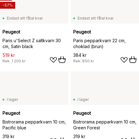
-57%
Endast ett fåtal kvar
Endast ett fåtal kvar
Peugeot
Peugeot
Paris u'Select Z saltkvarn 30
Paris pepparkvarn 22 cm,
cm, Satin black
choklad (brun)
519 kr
384 kr
Rek.
1 200 kr
Rek.
850 kr
I lager
I lager
Peugeot
Peugeot
Bistrorama pepparkvarn 10 cm,
Bistrorama pepparkvarn 10 cm,
Pacific blue
Green Forest
319 kr
319 kr