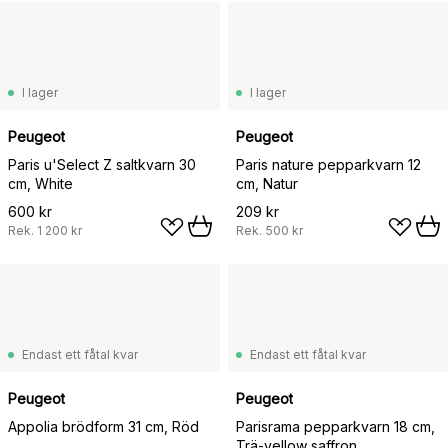
I lager
I lager
Peugeot
Peugeot
Paris u'Select Z saltkvarn 30
Paris nature pepparkvarn 12
cm, White
cm, Natur
600 kr
209 kr
Rek.
1 200 kr
Rek.
500 kr
Endast ett fåtal kvar
Endast ett fåtal kvar
Peugeot
Peugeot
Appolia brödform 31 cm, Röd
Parisrama pepparkvarn 18 cm,
Trä-yellow saffron