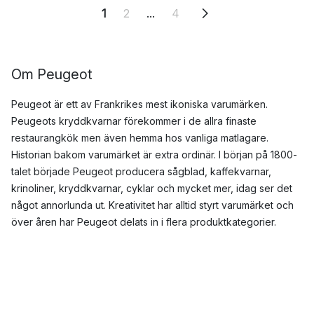
1
2
...
4
Om Peugeot
Peugeot är ett av Frankrikes mest ikoniska varumärken.
Peugeots kryddkvarnar förekommer i de allra finaste
restaurangkök men även hemma hos vanliga matlagare.
Historian bakom varumärket är extra ordinär. I början på 1800-
talet började Peugeot producera sågblad, kaffekvarnar,
krinoliner, kryddkvarnar, cyklar och mycket mer, idag ser det
något annorlunda ut. Kreativitet har alltid styrt varumärket och
över åren har Peugeot delats in i flera produktkategorier.
Främst är det kanske kryddkvarnarna man förknippar Peugeot
med, dessa produceras i Frankrike där materialet sågas,
svarvas och sedan målas. Mekaniken i form av det
högkvalitativa kvarnverket synas noga och monteras med