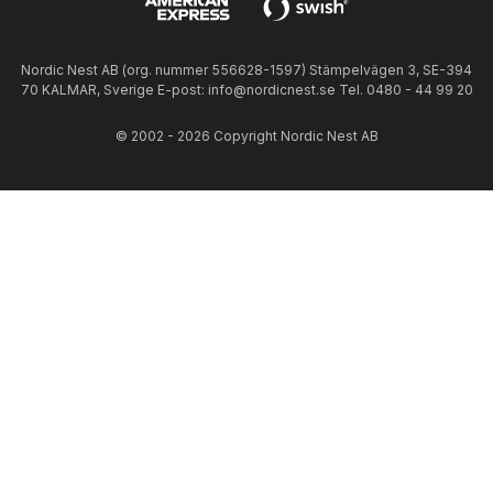
Nordic Nest AB (org. nummer 556628-1597) Stämpelvägen 3, SE-394
70 KALMAR, Sverige E-post: info@nordicnest.se Tel. 0480 - 44 99 20
© 2002 - 2026 Copyright Nordic Nest AB