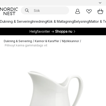
Dukning & Servering
Inredning
Kök & Matlagning
Belysning
Mattor & Te
Helgfavoriter →
Shoppa nu
Dukning & Servering
/
Kannor & Karaffer
/
Mjölkkannor
/
Pillivuyt kanna gammaldags vit