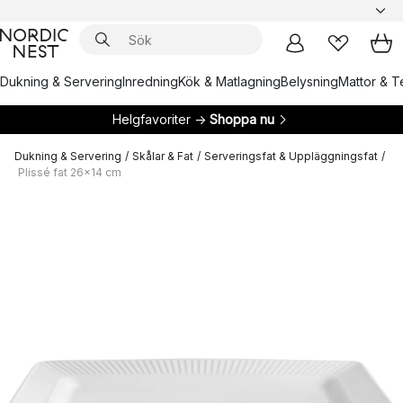
Dukning & Servering
Inredning
Kök & Matlagning
Belysning
Mattor & Te
Helgfavoriter →
Shoppa nu
Dukning & Servering
/
Skålar & Fat
/
Serveringsfat & Uppläggningsfat
/
Plissé fat 26x14 cm