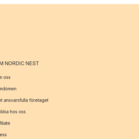
M NORDIC NEST
m oss
mdömen
t ansvarsfulla företaget
obba hos oss
filiate
ess