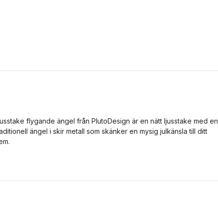
jusstake flygande ängel från PlutoDesign är en nätt ljusstake med en
raditionell ängel i skir metall som skänker en mysig julkänsla till ditt
em.