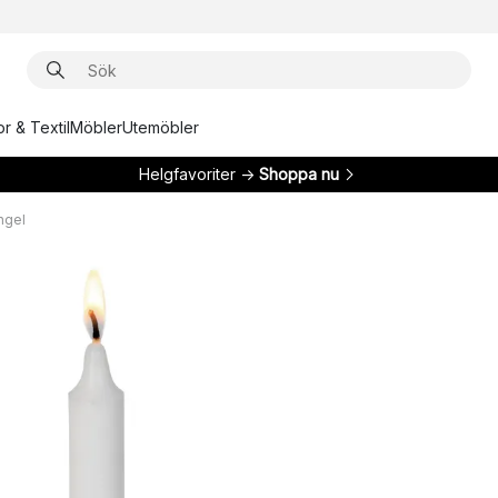
r & Textil
Möbler
Utemöbler
Helgfavoriter →
Shoppa nu
ngel