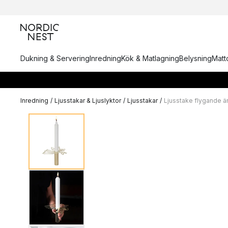
Dukning & Servering
Inredning
Kök & Matlagning
Belysning
Matto
Inredning
/
Ljusstakar & Ljuslyktor
/
Ljusstakar
/
Ljusstake flygande ä