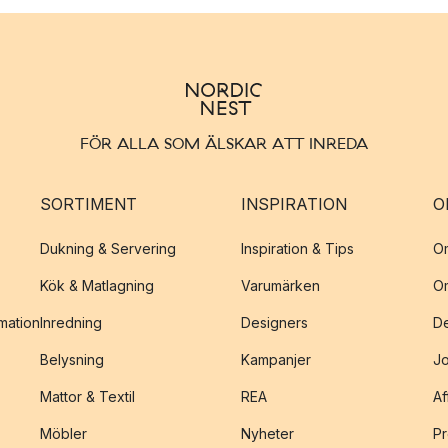
FÖR ALLA SOM ÄLSKAR ATT INREDA
SORTIMENT
INSPIRATION
O
Dukning & Servering
Inspiration & Tips
O
Kök & Matlagning
Varumärken
O
amation
Inredning
Designers
De
Belysning
Kampanjer
J
Mattor & Textil
REA
Af
Möbler
Nyheter
Pr