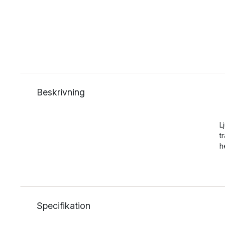
Beskrivning
L
t
h
Specifikation