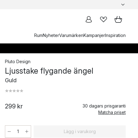
Rum
Nyheter
Varumärken
Kampanjer
Inspiration
Pluto Design
Ljusstake flygande ängel
Guld
299 kr
30 dagars prisgaranti
Matcha priset
Lägg i varukorg