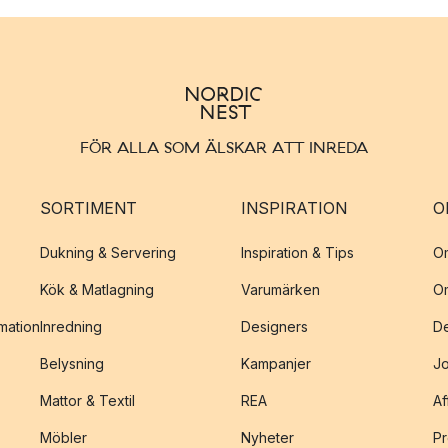
FÖR ALLA SOM ÄLSKAR ATT INREDA
SORTIMENT
INSPIRATION
O
Dukning & Servering
Inspiration & Tips
O
Kök & Matlagning
Varumärken
O
amation
Inredning
Designers
De
Belysning
Kampanjer
J
Mattor & Textil
REA
Af
Möbler
Nyheter
Pr