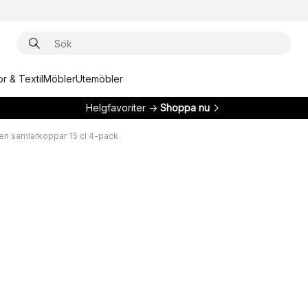
r & Textil
Möbler
Utemöbler
Helgfavoriter →
Shoppa nu
ren samlarkoppar 15 cl 4-pack