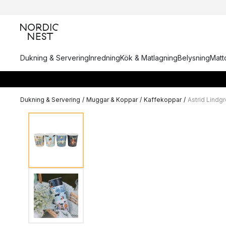
Dukning & Servering
Inredning
Kök & Matlagning
Belysning
Matto
Dukning & Servering
/
Muggar & Koppar
/
Kaffekoppar
/
Astrid Lindg