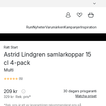
Rum
Nyheter
Varumärken
Kampanjer
Inspiration
Rätt Start
Astrid Lindgren samlarkoppar 15
cl 4-pack
Multi
(
5
)
209 kr
30 dagars prisgaranti
Matcha priset
329 kr
Rek. pris*
*Rek. pris är ett av leverantören rekommenderat pris på