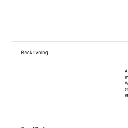
Beskrivning
A
a
W
s
a