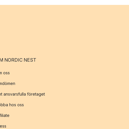
M NORDIC NEST
m oss
mdömen
t ansvarsfulla företaget
obba hos oss
filiate
ess