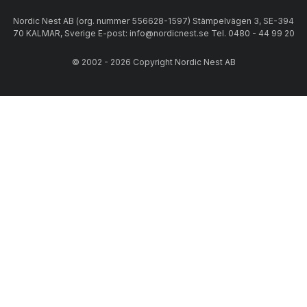
Nordic Nest AB (org. nummer 556628-1597) Stämpelvägen 3, SE-394
70 KALMAR, Sverige E-post: info@nordicnest.se Tel. 0480 - 44 99 20
© 2002 - 2026 Copyright Nordic Nest AB