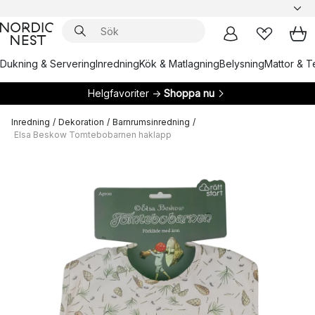
Dukning & Servering
Inredning
Kök & Matlagning
Belysning
Mattor & Te
Helgfavoriter →
Shoppa nu
Inredning
/
Dekoration
/
Barnrumsinredning
/
Elsa Beskow Tomtebobarnen haklapp