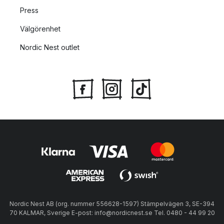
Press
Välgörenhet
Nordic Nest outlet
Nordic Nest AB (org. nummer 556628-1597) Stämpelvägen 3, SE-394
70 KALMAR, Sverige E-post: info@nordicnest.se Tel. 0480 - 44 99 20