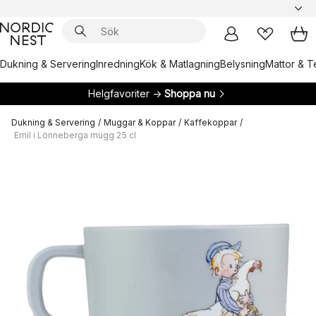
Dukning & Servering
Inredning
Kök & Matlagning
Belysning
Mattor & Te
Helgfavoriter →
Shoppa nu
Dukning & Servering
/
Muggar & Koppar
/
Kaffekoppar
/
Emil i Lönneberga mugg 25 cl