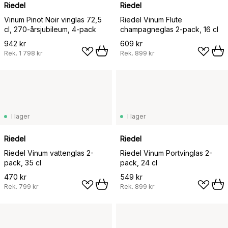
Riedel
Riedel
Vinum Pinot Noir vinglas 72,5
Riedel Vinum Flute
cl, 270-årsjubileum, 4-pack
champagneglas 2-pack, 16 cl
942 kr
609 kr
Rek.
1 798 kr
Rek.
899 kr
I lager
I lager
Riedel
Riedel
Riedel Vinum vattenglas 2-
Riedel Vinum Portvinglas 2-
pack, 35 cl
pack, 24 cl
470 kr
549 kr
Rek.
799 kr
Rek.
899 kr