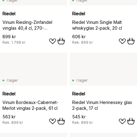
I lager
I lager
Riedel
Riedel
Vinum Riesling-Zinfandel
Riedel Vinum Single Malt
vinglas 40,4 cl, 270-
whiskyglas 2-pack, 20 cl
årsjubileum, 4-pack
899 kr
606 kr
Rek.
1 798 kr
Rek.
899 kr
I lager
I lager
Riedel
Riedel
Vinum Bordeaux-Cabernet-
Riedel Vinum Hennessey glas
Merlot vinglas 2-pack, 61 cl
2-pack, 17 cl
563 kr
545 kr
Rek.
899 kr
Rek.
899 kr