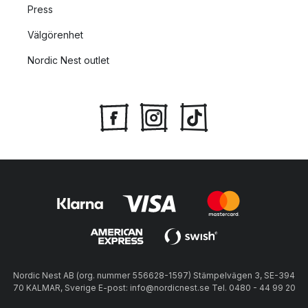
Press
Välgörenhet
Nordic Nest outlet
Nordic Nest AB (org. nummer 556628-1597) Stämpelvägen 3, SE-394
70 KALMAR, Sverige E-post: info@nordicnest.se Tel. 0480 - 44 99 20