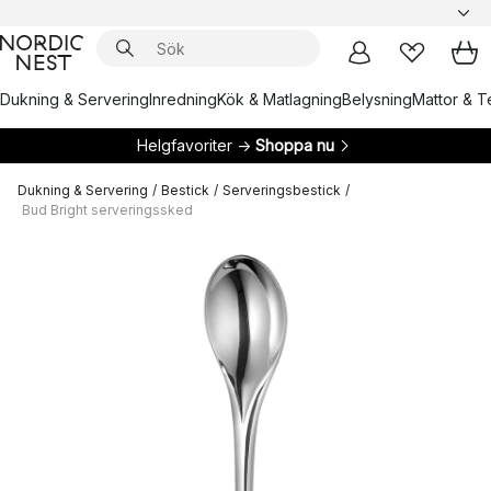
Dukning & Servering
Inredning
Kök & Matlagning
Belysning
Mattor & Te
Helgfavoriter →
Shoppa nu
Dukning & Servering
/
Bestick
/
Serveringsbestick
/
Bud Bright serveringssked