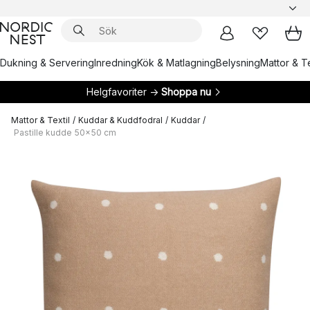
Dukning & Servering
Inredning
Kök & Matlagning
Belysning
Mattor & Te
Helgfavoriter →
Shoppa nu
Mattor & Textil
/
Kuddar & Kuddfodral
/
Kuddar
/
Pastille kudde 50x50 cm