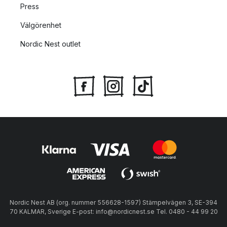
Press
Välgörenhet
Nordic Nest outlet
Nordic Nest AB (org. nummer 556628-1597) Stämpelvägen 3, SE-394
70 KALMAR, Sverige E-post: info@nordicnest.se Tel. 0480 - 44 99 20