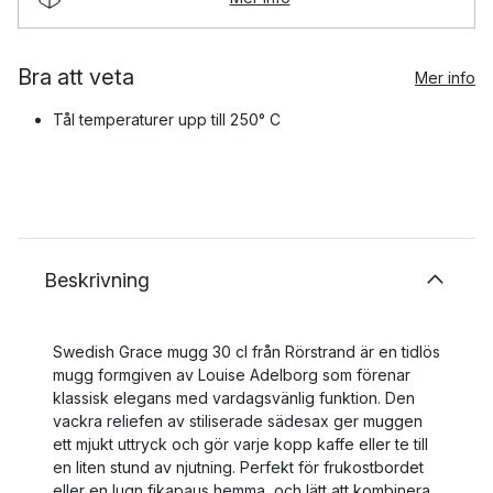
Bra att veta
Mer info
Tål temperaturer upp till 250° C
Beskrivning
Swedish Grace mugg 30 cl från Rörstrand är en tidlös
mugg formgiven av Louise Adelborg som förenar
klassisk elegans med vardagsvänlig funktion. Den
vackra reliefen av stiliserade sädesax ger muggen
ett mjukt uttryck och gör varje kopp kaffe eller te till
en liten stund av njutning. Perfekt för frukostbordet
eller en lugn fikapaus hemma, och lätt att kombinera