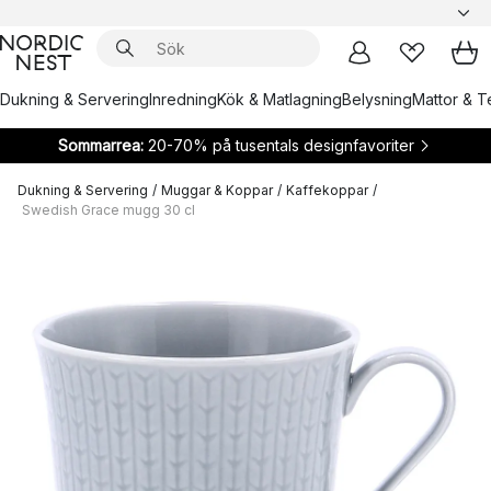
Dukning & Servering
Inredning
Kök & Matlagning
Belysning
Mattor & Te
Sommarrea:
20-70% på tusentals designfavoriter
Dukning & Servering
/
Muggar & Koppar
/
Kaffekoppar
/
Swedish Grace mugg 30 cl