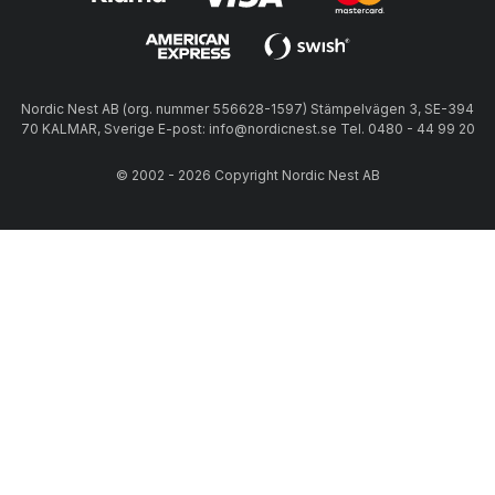
Nordic Nest AB (org. nummer 556628-1597) Stämpelvägen 3, SE-394
70 KALMAR, Sverige E-post: info@nordicnest.se Tel. 0480 - 44 99 20
© 2002 - 2026 Copyright Nordic Nest AB