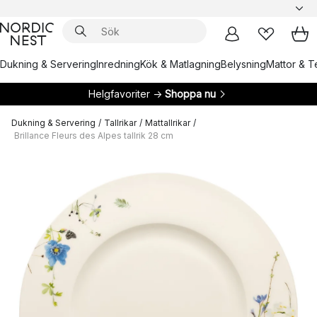
Dukning & Servering
Inredning
Kök & Matlagning
Belysning
Mattor & Te
Helgfavoriter →
Shoppa nu
Dukning & Servering
/
Tallrikar
/
Mattallrikar
/
Brillance Fleurs des Alpes tallrik 28 cm