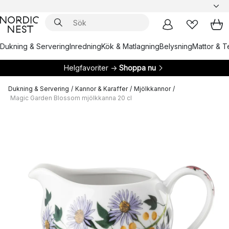
Dukning & Servering
Inredning
Kök & Matlagning
Belysning
Mattor & Te
Helgfavoriter →
Shoppa nu
Dukning & Servering
/
Kannor & Karaffer
/
Mjölkkannor
/
Magic Garden Blossom mjölkkanna 20 cl