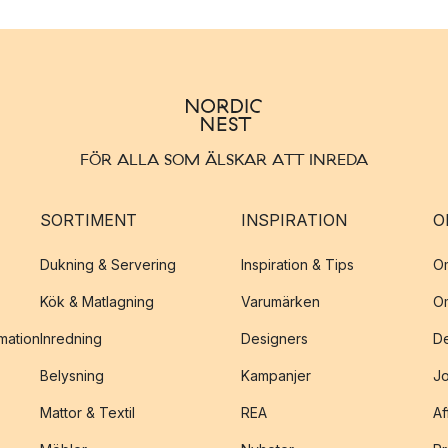
FÖR ALLA SOM ÄLSKAR ATT INREDA
SORTIMENT
INSPIRATION
O
Dukning & Servering
Inspiration & Tips
O
Kök & Matlagning
Varumärken
O
amation
Inredning
Designers
De
Belysning
Kampanjer
J
Mattor & Textil
REA
Af