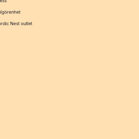
ess
lgörenhet
rdic Nest outlet