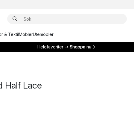
r & Textil
Möbler
Utemöbler
Helgfavoriter →
Shoppa nu
 Half Lace