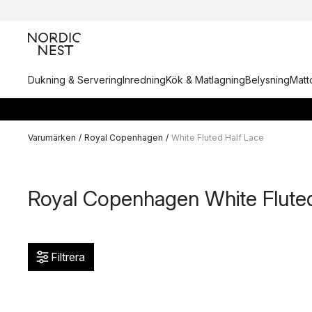
Dukning & Servering
Inredning
Kök & Matlagning
Belysning
Matto
Varumärken
/
Royal Copenhagen
/
White Fluted Half Lace
Royal Copenhagen White Fluted
Filtrera