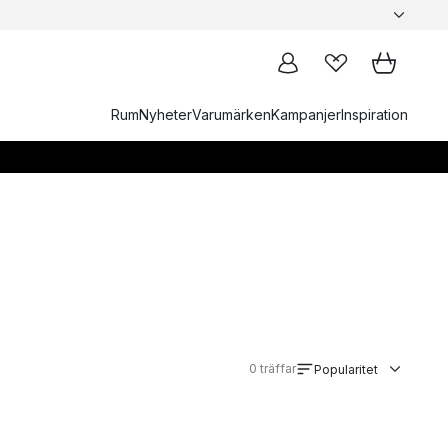
Rum
Nyheter
Varumärken
Kampanjer
Inspiration
0
träffar
Popularitet