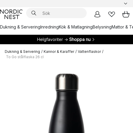
Dukning & Servering
Inredning
Kök & Matlagning
Belysning
Mattor & Te
Helgfavoriter →
Shoppa nu
Dukning & Servering
/
Kannor & Karaffer
/
Vattenflaskor
/
To Go stålflaska 26 cl