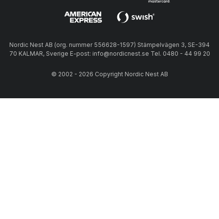
Nordic Nest AB (org. nummer 556628-1597) Stämpelvägen 3, SE-394
70 KALMAR, Sverige E-post: info@nordicnest.se Tel. 0480 - 44 99 20
© 2002 - 2026 Copyright Nordic Nest AB