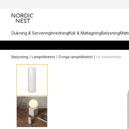
Dukning & Servering
Inredning
Kök & Matlagning
Belysning
Matto
Belysning
/
Lamptillbehör
/
Övriga lamptillbehör
/
Lit sladdimmer