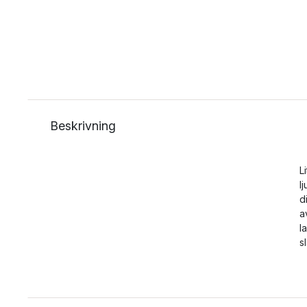
Beskrivning
L
l
d
a
l
s