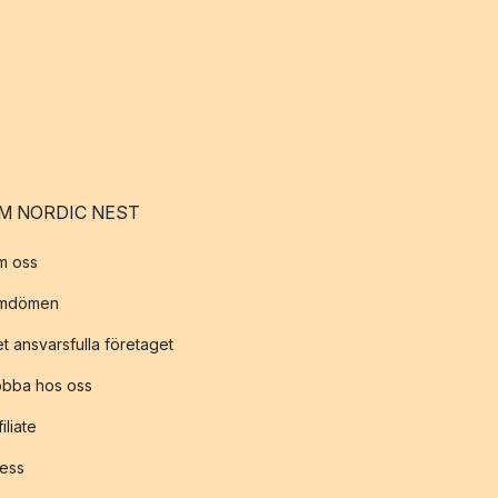
M NORDIC NEST
m oss
mdömen
t ansvarsfulla företaget
obba hos oss
filiate
ess