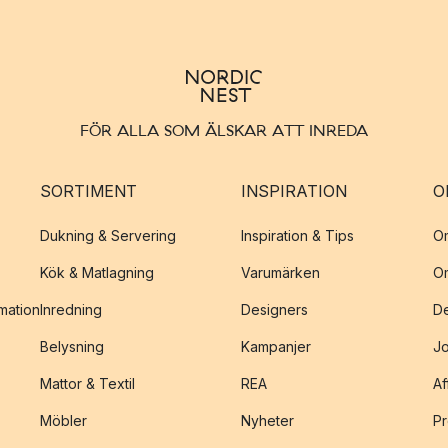
FÖR ALLA SOM ÄLSKAR ATT INREDA
SORTIMENT
INSPIRATION
O
Dukning & Servering
Inspiration & Tips
O
Kök & Matlagning
Varumärken
O
amation
Inredning
Designers
De
Belysning
Kampanjer
J
Mattor & Textil
REA
Af
Möbler
Nyheter
Pr