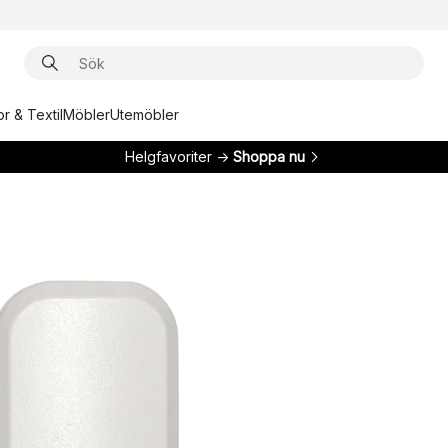
r & Textil
Möbler
Utemöbler
Helgfavoriter →
Shoppa nu