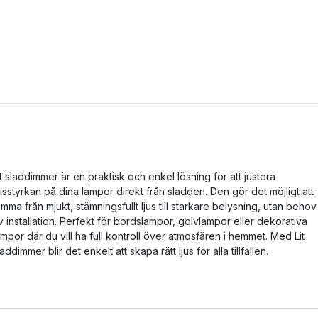
it sladdimmer är en praktisk och enkel lösning för att justera
jusstyrkan på dina lampor direkt från sladden. Den gör det möjligt att
imma från mjukt, stämningsfullt ljus till starkare belysning, utan behov
v installation. Perfekt för bordslampor, golvlampor eller dekorativa
ampor där du vill ha full kontroll över atmosfären i hemmet. Med Lit
laddimmer blir det enkelt att skapa rätt ljus för alla tillfällen.