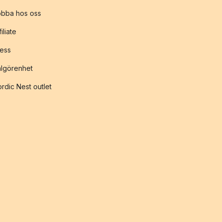
obba hos oss
filiate
ess
lgörenhet
rdic Nest outlet