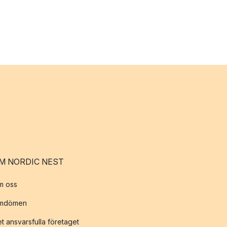
M NORDIC NEST
m oss
mdömen
t ansvarsfulla företaget