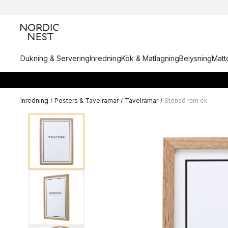
Dukning & Servering
Inredning
Kök & Matlagning
Belysning
Matto
Inredning
/
Posters & Tavelramar
/
Tavelramar
/
Stensö ram ek