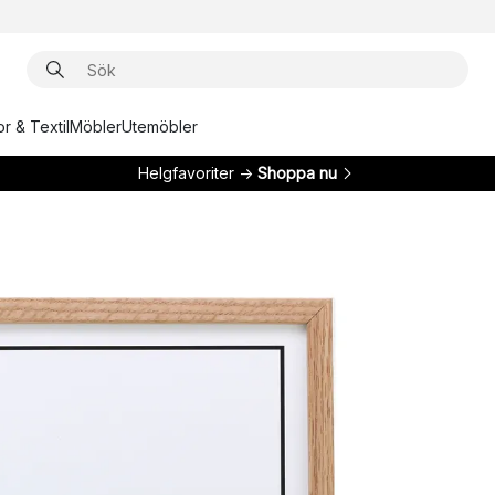
r & Textil
Möbler
Utemöbler
Helgfavoriter →
Shoppa nu