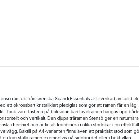
tensö ram ek från svenska Scandi Essentials är tillverkad av solid ek
ed ett okrossbart kristallklart plexiglas som gör att ramen får en låg
ikt. Tack vare fästena på baksidan kan tavelramen hängas upp båd
orisontellt och vertikalt. Den djupa träramen Stensö ger en naturnära
änsla i hemmet och är fin att kombinera i olika storlekar i en effektfull
avelvägg. Baktill på A4-varianten finns även ett praktiskt stöd som gö
tt du kan ställa ramen exempelvis på sidobordet eller i bokhyllan.