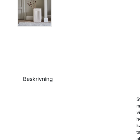
Beskrivning
S
m
v
h
k
t
a