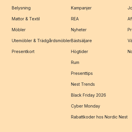
Belysning
Kampanjer
J
Mattor & Textil
REA
Af
Möbler
Nyheter
Pr
Utemöbler & Trädgårdsmöbler
Bästsäljare
Vä
Presentkort
Högtider
No
Rum
Presenttips
Nest Trends
Black Friday 2026
Cyber Monday
Rabattkoder hos Nordic Nest