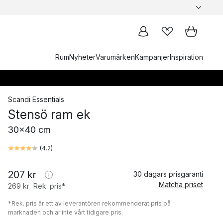
Rum
Nyheter
Varumärken
Kampanjer
Inspiration
Scandi Essentials
Stensö ram ek
30x40 cm
(
4.2
)
207 kr
30 dagars prisgaranti
Matcha priset
269 kr
Rek. pris*
*Rek. pris är ett av leverantören rekommenderat pris på
marknaden och är inte vårt tidigare pris.