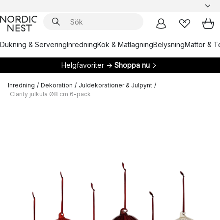
Dukning & Servering
Inredning
Kök & Matlagning
Belysning
Mattor & Te
Helgfavoriter →
Shoppa nu
Inredning
/
Dekoration
/
Juldekorationer & Julpynt
/
Clarity julkula Ø8 cm 6-pack