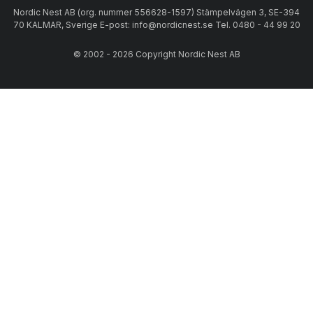
Nordic Nest AB (org. nummer 556628-1597) Stämpelvägen 3, SE-394
70 KALMAR, Sverige E-post: info@nordicnest.se Tel. 0480 - 44 99 20
© 2002 - 2026 Copyright Nordic Nest AB