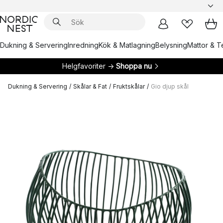
Dukning & Servering
Inredning
Kök & Matlagning
Belysning
Mattor & Te
Helgfavoriter →
Shoppa nu
Dukning & Servering
/
Skålar & Fat
/
Fruktskålar
/
Gio djup skål