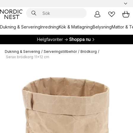
Dukning & Servering
Inredning
Kök & Matlagning
Belysning
Mattor & Te
Helgfavoriter →
Shoppa nu
Dukning & Servering
/
Serveringstillbehör
/
Brödkorg
/
Serax brödkorg 11x12 cm