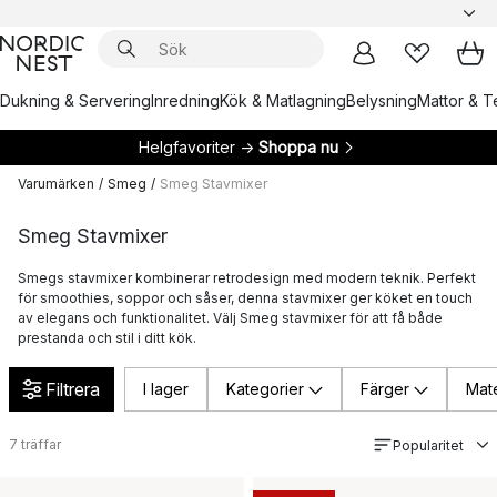
Dukning & Servering
Inredning
Kök & Matlagning
Belysning
Mattor & Te
Helgfavoriter →
Shoppa nu
Varumärken
/
Smeg
/
Smeg Stavmixer
Smeg Stavmixer
Smegs stavmixer kombinerar retrodesign med modern teknik. Perfekt
för smoothies, soppor och såser, denna stavmixer ger köket en touch
av elegans och funktionalitet. Välj Smeg stavmixer för att få både
prestanda och stil i ditt kök.
Filtrera
I lager
Kategorier
Färger
Mate
7
träffar
Popularitet