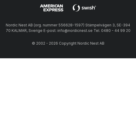
Nordic Nest AB (org. nummer 556628-1597) Stämpelvägen 3, SE-394
70 KALMAR, Sverige E-post: info@nordicnest.se Tel. 0480 - 44 99 20
© 2002 - 2026 Copyright Nordic Nest AB