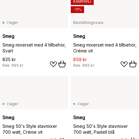
KAMPANJ
-11%
I lager
Beställningsvara
Smeg
Smeg
Smeg mixerset med 4 tillbehör,
Smeg mixerset med 4 tillbehör,
Svart
Créme vit
835 kr
859 kr
Rek.
995 kr
Rek.
995 kr
I lager
I lager
Smeg
Smeg
Smeg 50's Style stavmixer
Smeg 50's Style stavmixer
700 watt, Créme vit
700 watt, Pastell blå