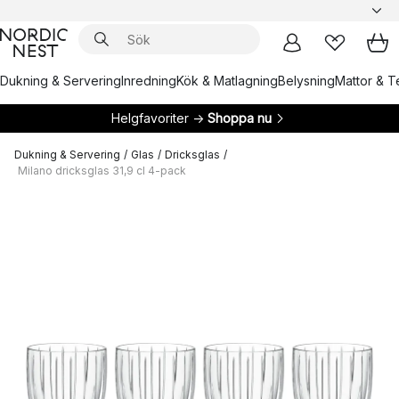
Dukning & Servering
Inredning
Kök & Matlagning
Belysning
Mattor & Te
Helgfavoriter →
Shoppa nu
Dukning & Servering
/
Glas
/
Dricksglas
/
Milano dricksglas 31,9 cl 4-pack