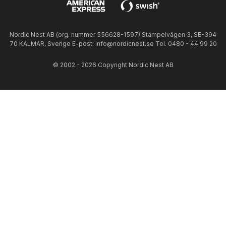
Nordic Nest AB (org. nummer 556628-1597) Stämpelvägen 3, SE-394
70 KALMAR, Sverige E-post: info@nordicnest.se Tel. 0480 - 44 99 20
© 2002 - 2026 Copyright Nordic Nest AB