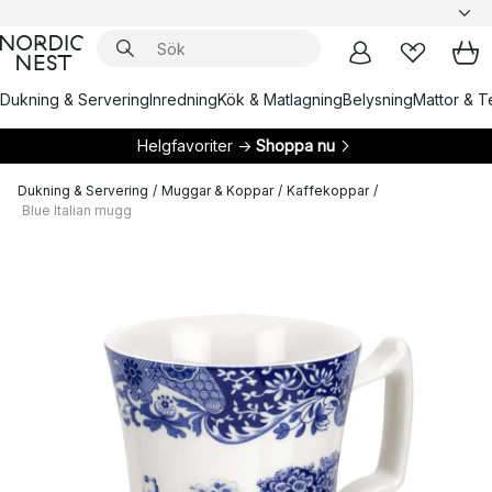
Dukning & Servering
Inredning
Kök & Matlagning
Belysning
Mattor & Te
Helgfavoriter →
Shoppa nu
Dukning & Servering
/
Muggar & Koppar
/
Kaffekoppar
/
Blue Italian mugg