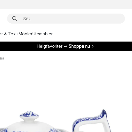
r & Textil
Möbler
Utemöbler
Helgfavoriter →
Shoppa nu
nna