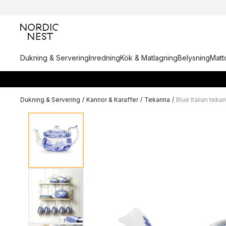
Dukning & Servering
Inredning
Kök & Matlagning
Belysning
Matto
Dukning & Servering
/
Kannor & Karaffer
/
Tekanna
/
Blue Italian teka