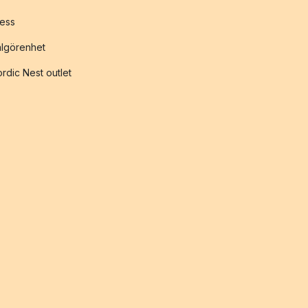
ess
lgörenhet
rdic Nest outlet