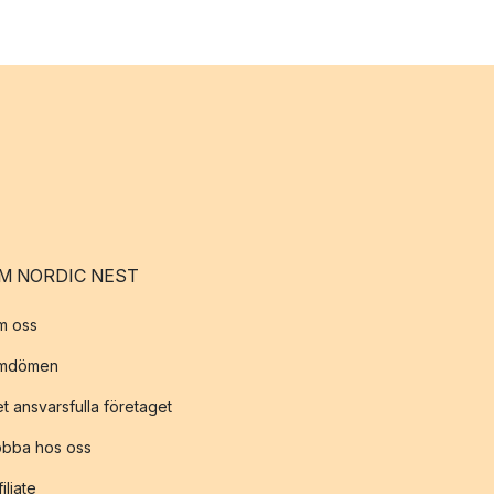
M NORDIC NEST
m oss
mdömen
t ansvarsfulla företaget
obba hos oss
filiate