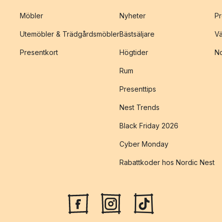
Möbler
Nyheter
Pr
Utemöbler & Trädgårdsmöbler
Bästsäljare
Vä
Presentkort
Högtider
No
Rum
Presenttips
Nest Trends
Black Friday 2026
Cyber Monday
Rabattkoder hos Nordic Nest