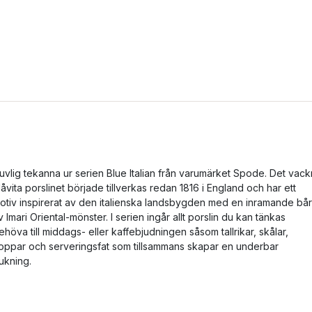
juvlig tekanna ur serien Blue Italian från varumärket Spode. Det vack
låvita porslinet började tillverkas redan 1816 i England och har ett
otiv inspirerat av den italienska landsbygden med en inramande bå
v Imari Oriental-mönster. I serien ingår allt porslin du kan tänkas
ehöva till middags- eller kaffebjudningen såsom tallrikar, skålar,
oppar och serveringsfat som tillsammans skapar en underbar
ukning.