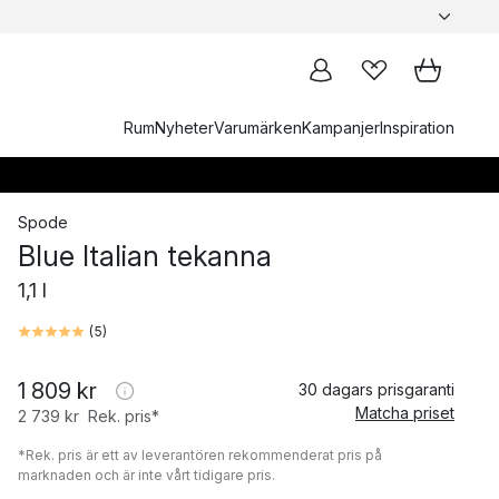
Rum
Nyheter
Varumärken
Kampanjer
Inspiration
Spode
Blue Italian tekanna
1,1 l
(
5
)
1 809 kr
30 dagars prisgaranti
Matcha priset
2 739 kr
Rek. pris*
*Rek. pris är ett av leverantören rekommenderat pris på
marknaden och är inte vårt tidigare pris.