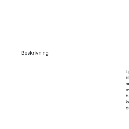
Beskrivning
L
b
m
a
b
k
d