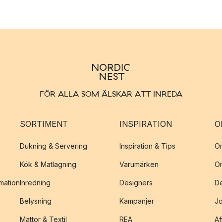
FÖR ALLA SOM ÄLSKAR ATT INREDA
SORTIMENT
INSPIRATION
O
Dukning & Servering
Inspiration & Tips
O
Kök & Matlagning
Varumärken
O
amation
Inredning
Designers
De
Belysning
Kampanjer
J
Mattor & Textil
REA
Af