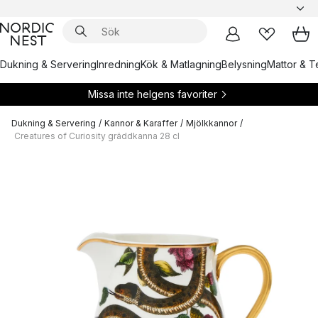
Dukning & Servering
Inredning
Kök & Matlagning
Belysning
Mattor & Te
Missa inte helgens favoriter
Dukning & Servering
/
Kannor & Karaffer
/
Mjölkkannor
/
Creatures of Curiosity gräddkanna 28 cl