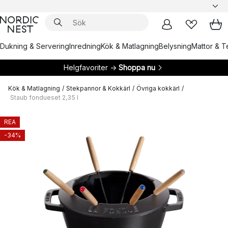
Dukning & Servering
Inredning
Kök & Matlagning
Belysning
Mattor & Te
Helgfavoriter →
Shoppa nu
Kök & Matlagning
/
Stekpannor & Kokkärl
/
Övriga kokkärl
/
Staub fondueset 2,35 l
REA
-34%