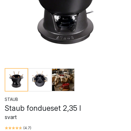
STAUB
Staub fondueset 2,35 l
svart
(
4.7
)