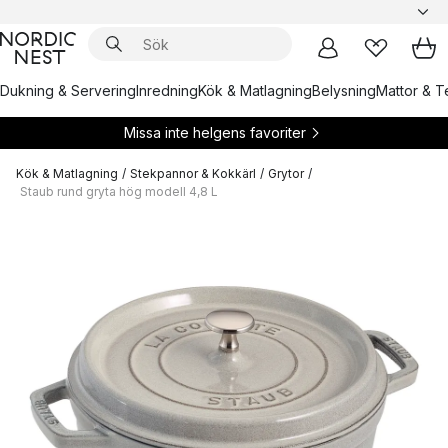
Dukning & Servering
Inredning
Kök & Matlagning
Belysning
Mattor & Te
Missa inte helgens favoriter
Kök & Matlagning
/
Stekpannor & Kokkärl
/
Grytor
/
Staub rund gryta hög modell 4,8 L