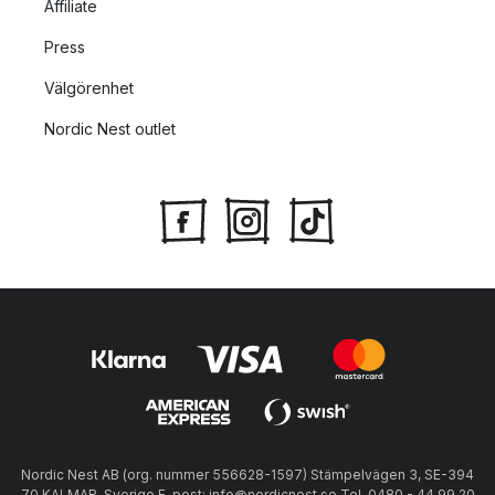
Affiliate
Press
Välgörenhet
Nordic Nest outlet
Nordic Nest AB (org. nummer 556628-1597) Stämpelvägen 3, SE-394
70 KALMAR, Sverige E-post: info@nordicnest.se Tel. 0480 - 44 99 20