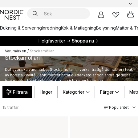
Dukning & Servering
Inredning
Kök & Matlagning
Belysning
Mattor & Te
Helgfavoriter →
Shoppa nu
Varumärken
/
Stockamöllan
Stockamöllan
Det svenska varumärket Stockamöllan tillverkar trädgårdsmöbler i teak
av högsta kvalité. I sortimentet hittar du däckstolar och andra gedigna
teakmöbler för utomhusbruk i klassisk, svensk design.
Filtrera
I lager
Kategorier
Färger
Mate
15
träffar
Popularitet