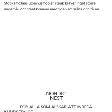
Stockamöllans
utomhusmöbler
i teak kräver inget större
underhåll och träet kommer med tiden att gråna och få en
vacker patina.
Dyna till däckstolen
För att öka komforten på däckstolen Lobby från Stockamöllan
kan du komplettera med en dyna från samma serie.
FÖR ALLA SOM ÄLSKAR ATT INREDA
KUNDSERVICE