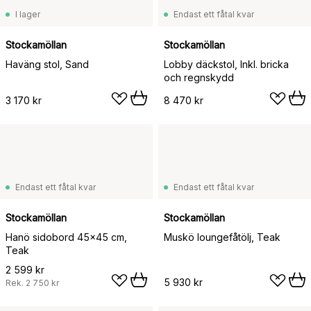
I lager
Endast ett fåtal kvar
Stockamöllan
Stockamöllan
Haväng stol, Sand
Lobby däckstol, Inkl. bricka
och regnskydd
3 170 kr
8 470 kr
Endast ett fåtal kvar
Endast ett fåtal kvar
Stockamöllan
Stockamöllan
Hanö sidobord 45x45 cm,
Muskö loungefåtölj, Teak
Teak
2 599 kr
5 930 kr
Rek.
2 750 kr