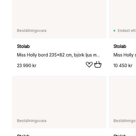
Beställningsvara
Endast ett
Stolab
Stolab
Miss Holly bord 235x82 cm, björk ljus mattlack, 2 ilägg
Miss Holly s
23 990 kr
10 450 kr
Beställningsvara
Beställnings