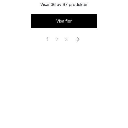
Visar 36 av 97 produkter
Visa fler
1
2
3