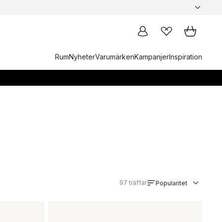
Rum
Nyheter
Varumärken
Kampanjer
Inspiration
97
träffar
Popularitet