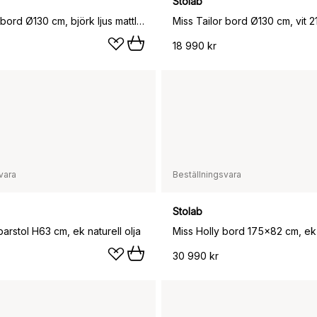
Stolab
Miss Tailor bord Ø130 cm, björk ljus mattlack, fast skiva
18 990 kr
vara
Beställningsvara
Stolab
barstol H63 cm, ek naturell olja
30 990 kr