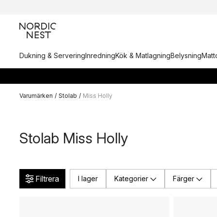
Dukning & Servering
Inredning
Kök & Matlagning
Belysning
Matto
Varumärken
/
Stolab
/
Miss Holly
Stolab Miss Holly
Filtrera
I lager
Kategorier
Färger