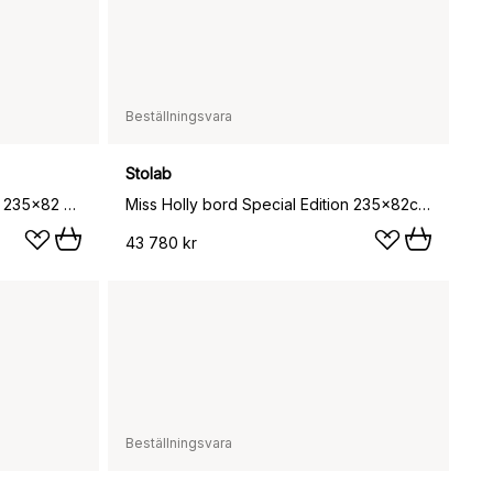
Beställningsvara
Stolab
Miss Holly bord Special Edition 235x82 cm, Ek Chocolat olja
Miss Holly bord Special Edition 235x82cm + 1 ilägg, Ek Chocolat olja
43 780 kr
Beställningsvara