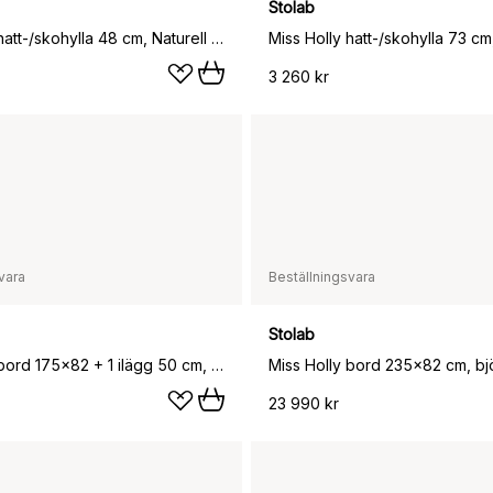
Stolab
Miss Holly hatt-/skohylla 48 cm, Naturell olja
3 260 kr
vara
Beställningsvara
Stolab
Miss Holly bord 175x82 + 1 ilägg 50 cm, Björk ljus mattlack
23 990 kr