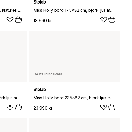
Stolab
Miss Holly hatt-/skohylla 73 cm, Naturell olja
Miss Holly bord 175x82 cm, björk ljus mattlack
18 990 kr
Beställningsvara
Stolab
Miss Holly bord 235x82 cm, björk ljus mattlack
Miss Holly bord 235x82 cm, björk ljus mattlack, 1 ilägg
23 990 kr