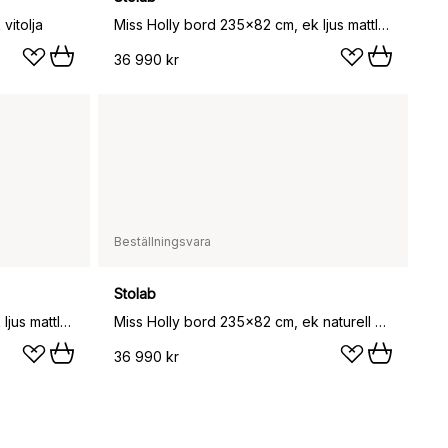
vitolja
Miss Holly bord 235x82 cm, ek ljus mattlack
36 990 kr
Beställningsvara
Stolab
Miss Holly bord 235x82 cm, ek ljus mattlack, 1 ilägg
Miss Holly bord 235x82 cm, ek naturell olja, 1 ilägg
36 990 kr