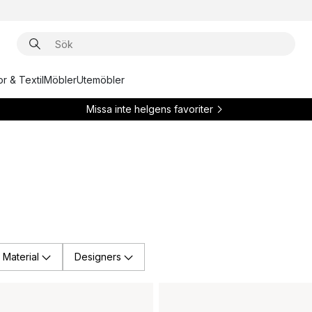
r & Textil
Möbler
Utemöbler
Missa inte helgens favoriter
Material
Designers