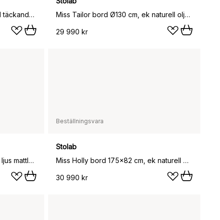
Stolab
Miss Tailor bord Ø130 cm, vit 21 täckande, fast skiva
Miss Tailor bord Ø130 cm, ek naturell olja, fast skiva
29 990 kr
Beställningsvara
Stolab
Miss Holly bord 175x82 cm, ek ljus mattlack
Miss Holly bord 175x82 cm, ek naturell olja
30 990 kr