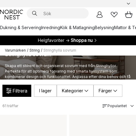
Dukning & Servering
Inredning
Kök & Matlagning
Belysning
Mattor & Te
Helgfavoriter →
Shoppa nu
Varumärken
/
String
/
Stringhylla sovrum
Stringhylla sovrum
Skapa ett stilrent och organiserat sovrum med från Stringhyllor.
Perfekta för att optimera förvaring med smarta hyllsystem som
kombinerar design och funktionalitet. Anpassa efter dina behov och få
en harmonisk atmosfär i sovrummet.
Filtrera
I lager
Kategorier
Färger
61
träffar
Popularitet