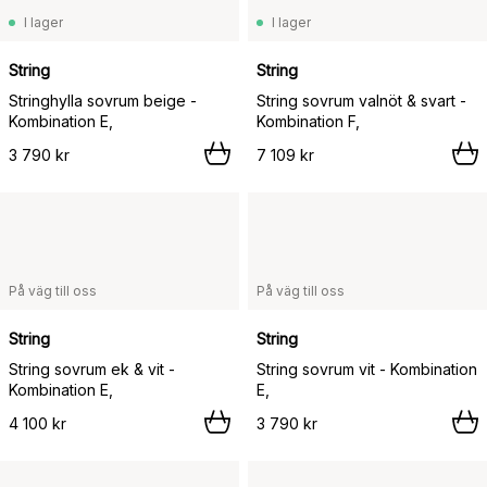
I lager
I lager
String
String
Stringhylla sovrum beige -
String sovrum valnöt & svart -
Kombination E,
Kombination F,
3 790 kr
7 109 kr
På väg till oss
På väg till oss
String
String
String sovrum ek & vit -
String sovrum vit - Kombination
Kombination E,
E,
4 100 kr
3 790 kr