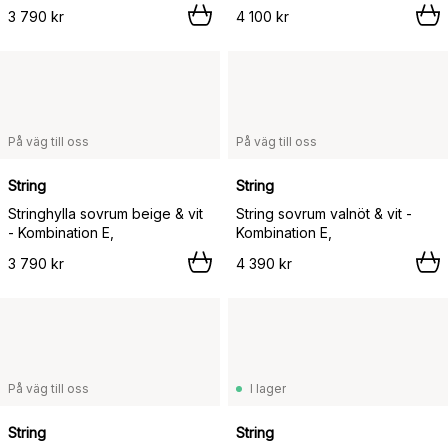
3 790 kr
4 100 kr
På väg till oss
På väg till oss
String
String
Stringhylla sovrum beige & vit
String sovrum valnöt & vit -
- Kombination E,
Kombination E,
3 790 kr
4 390 kr
På väg till oss
I lager
String
String