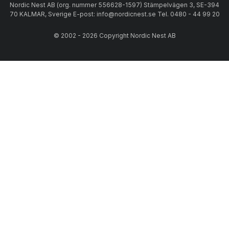
Nordic Nest AB (org. nummer 556628-1597) Stämpelvägen 3, SE-394
70 KALMAR, Sverige E-post: info@nordicnest.se Tel. 0480 - 44 99 20
© 2002 - 2026 Copyright Nordic Nest AB