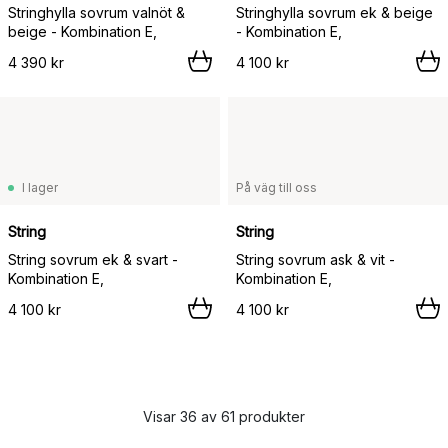
Stringhylla sovrum valnöt &
Stringhylla sovrum ek & beige
beige - Kombination E,
- Kombination E,
4 390 kr
4 100 kr
I lager
På väg till oss
String
String
String sovrum ek & svart -
String sovrum ask & vit -
Kombination E,
Kombination E,
4 100 kr
4 100 kr
Visar 36 av 61 produkter