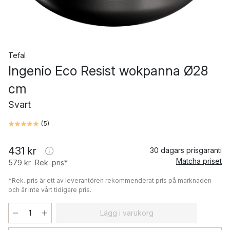
Tefal
Ingenio Eco Resist wokpanna Ø28
cm
Svart
(
5
)
431 kr
30 dagars prisgaranti
Matcha priset
579 kr
Rek. pris*
*Rek. pris är ett av leverantören rekommenderat pris på marknaden
och är inte vårt tidigare pris.
Lägg i varukorg