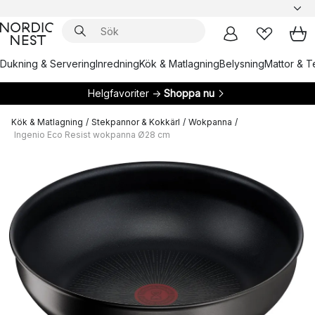
Dukning & Servering
Inredning
Kök & Matlagning
Belysning
Mattor & Te
Helgfavoriter →
Shoppa nu
Kök & Matlagning
/
Stekpannor & Kokkärl
/
Wokpanna
/
Ingenio Eco Resist wokpanna Ø28 cm