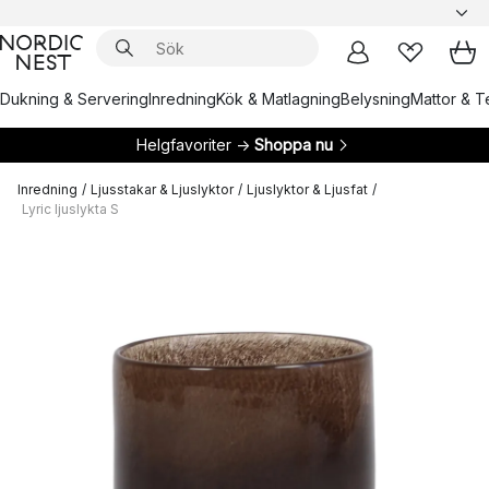
Dukning & Servering
Inredning
Kök & Matlagning
Belysning
Mattor & Te
Helgfavoriter →
Shoppa nu
Inredning
/
Ljusstakar & Ljuslyktor
/
Ljuslyktor & Ljusfat
/
Lyric ljuslykta S