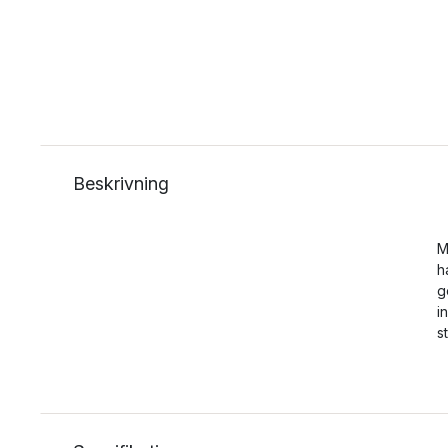
Beskrivning
M
h
g
i
s