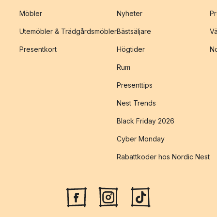
Möbler
Nyheter
Pr
Utemöbler & Trädgårdsmöbler
Bästsäljare
Vä
Presentkort
Högtider
No
Rum
Presenttips
Nest Trends
Black Friday 2026
Cyber Monday
Rabattkoder hos Nordic Nest