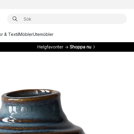
r & Textil
Möbler
Utemöbler
Helgfavoriter →
Shoppa nu