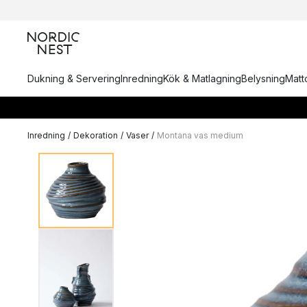
Dukning & Servering
Inredning
Kök & Matlagning
Belysning
Matto
Inredning
/
Dekoration
/
Vaser
/
Montana vas medium