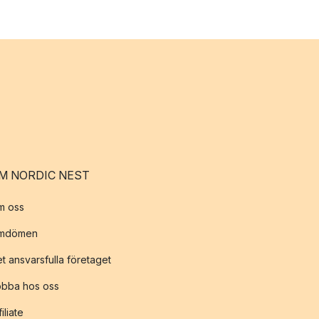
M NORDIC NEST
m oss
mdömen
t ansvarsfulla företaget
obba hos oss
filiate