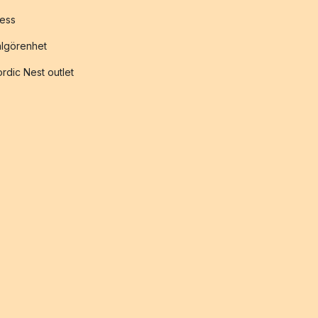
ess
lgörenhet
rdic Nest outlet