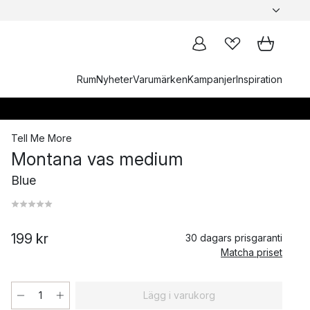
Rum
Nyheter
Varumärken
Kampanjer
Inspiration
Tell Me More
Montana vas medium
Blue
199 kr
30 dagars prisgaranti
Matcha priset
Lägg i varukorg