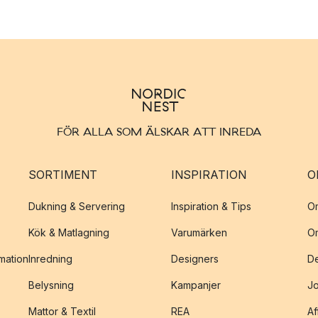
FÖR ALLA SOM ÄLSKAR ATT INREDA
SORTIMENT
INSPIRATION
O
Dukning & Servering
Inspiration & Tips
O
Kök & Matlagning
Varumärken
O
amation
Inredning
Designers
De
Belysning
Kampanjer
J
Mattor & Textil
REA
Af