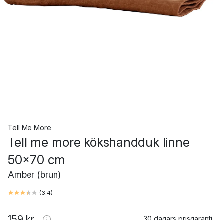
Tell Me More
Tell me more kökshandduk linne
50x70 cm
Amber (brun)
(
3.4
)
159 kr
30 dagars prisgaranti