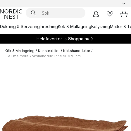
Dukning & Servering
Inredning
Kök & Matlagning
Belysning
Mattor & Te
Helgfavoriter →
Shoppa nu
Kök & Matlagning
/
Kökstextilier
/
Kökshanddukar
/
Tell me more kökshandduk linne 50x70 cm