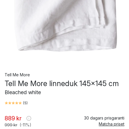
Tell Me More
Tell Me More linneduk 145x145 cm
Bleached white
(
5
)
889 kr
30 dagars prisgaranti
Matcha priset
999 kr
(-11%)