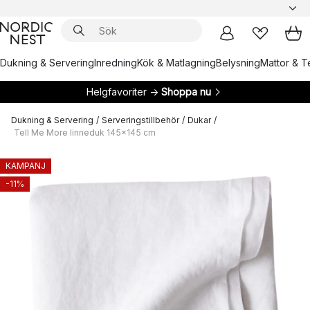
Dukning & Servering
Inredning
Kök & Matlagning
Belysning
Mattor & Te
Helgfavoriter →
Shoppa nu
Dukning & Servering
/
Serveringstillbehör
/
Dukar
/
Tell Me More linneduk 145x145 cm
KAMPANJ
-11%