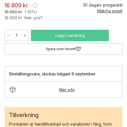
16 809 kr
30 dagars prisgaranti
Matcha priset
18 680 kr
(-10%)
19 900 kr
Rek. pris*
Lägg i varukorg
Spara som favorit
Beställningsvara
,
skickas tidigast 9 september
Mer info
Tillverkning
Produkten är handtillverkad och variationer i färg, form