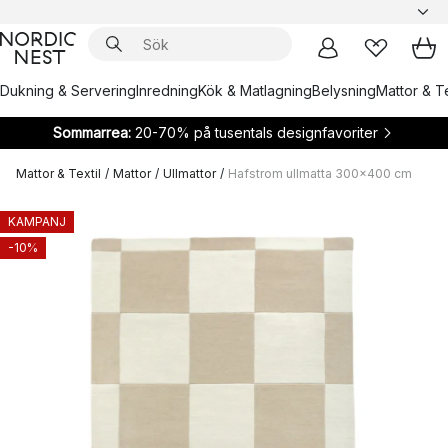
Dukning & Servering
Inredning
Kök & Matlagning
Belysning
Mattor & Te
Sommarrea:
20-70% på tusentals designfavoriter
Mattor & Textil
/
Mattor
/
Ullmattor
/
Hafstrom ullmatta 300x400 cm
KAMPANJ
-10%