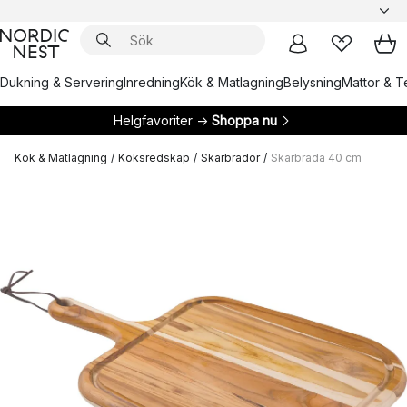
Dukning & Servering
Inredning
Kök & Matlagning
Belysning
Mattor & Te
Helgfavoriter →
Shoppa nu
Kök & Matlagning
/
Köksredskap
/
Skärbrädor
/
Skärbräda 40 cm