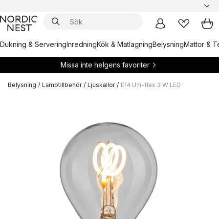
Dukning & Servering
Inredning
Kök & Matlagning
Belysning
Mattor & Te
Missa inte helgens favoriter
Belysning
/
Lamptillbehör
/
Ljuskällor
/
E14 Uni-flex 3 W LED