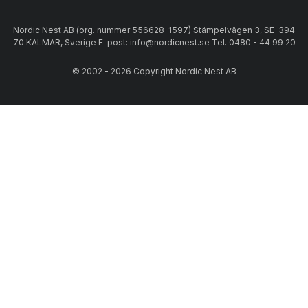
Nordic Nest AB (org. nummer 556628-1597) Stämpelvägen 3, SE-394
70 KALMAR, Sverige E-post: info@nordicnest.se Tel. 0480 - 44 99 20
© 2002 - 2026 Copyright Nordic Nest AB