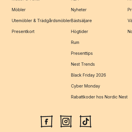
Möbler
Nyheter
Pr
Utemöbler & Trädgårdsmöbler
Bästsäljare
Vä
Presentkort
Högtider
No
Rum
Presenttips
Nest Trends
Black Friday 2026
Cyber Monday
Rabattkoder hos Nordic Nest