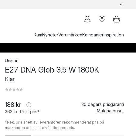
Rum
Nyheter
Varumärken
Kampanjer
Inspiration
Unison
E27 DNA Glob 3,5 W 1800K
Klar
188 kr
30 dagars prisgaranti
Matcha priset
263 kr
Rek. pris*
*Rek. pris är ett av leverantören rekommenderat pris på
marknaden och är inte vårt tidigare pris.