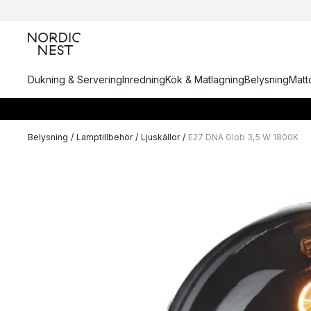
Dukning & Servering
Inredning
Kök & Matlagning
Belysning
Matto
Belysning
/
Lamptillbehör
/
Ljuskällor
/
E27 DNA Glob 3,5 W 1800K