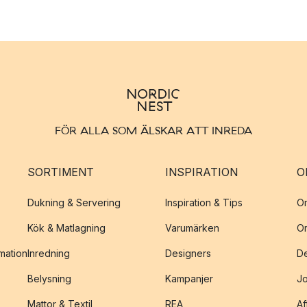
FÖR ALLA SOM ÄLSKAR ATT INREDA
SORTIMENT
INSPIRATION
O
Dukning & Servering
Inspiration & Tips
O
Kök & Matlagning
Varumärken
O
amation
Inredning
Designers
De
Belysning
Kampanjer
J
Mattor & Textil
REA
Af