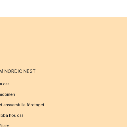
M NORDIC NEST
m oss
mdömen
t ansvarsfulla företaget
obba hos oss
filiate