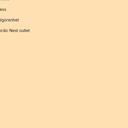
ess
lgörenhet
rdic Nest outlet