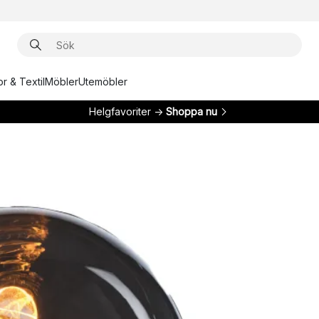
r & Textil
Möbler
Utemöbler
Helgfavoriter →
Shoppa nu