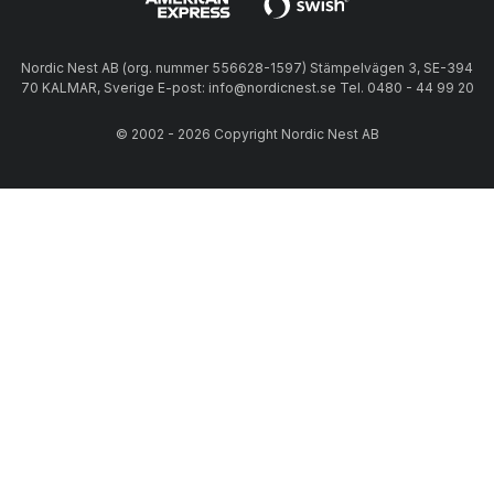
Nordic Nest AB (org. nummer 556628-1597) Stämpelvägen 3, SE-394
70 KALMAR, Sverige E-post: info@nordicnest.se Tel. 0480 - 44 99 20
© 2002 - 2026 Copyright Nordic Nest AB