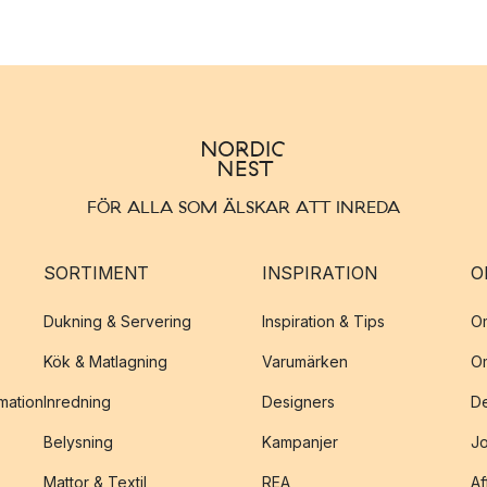
FÖR ALLA SOM ÄLSKAR ATT INREDA
SORTIMENT
INSPIRATION
O
Dukning & Servering
Inspiration & Tips
O
Kök & Matlagning
Varumärken
O
amation
Inredning
Designers
De
Belysning
Kampanjer
J
Mattor & Textil
REA
Af