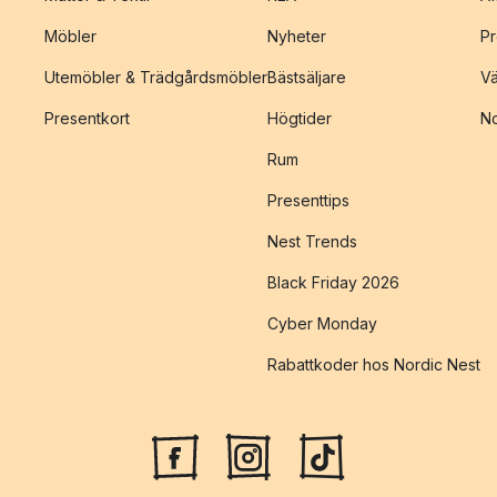
Möbler
Nyheter
Pr
Utemöbler & Trädgårdsmöbler
Bästsäljare
Vä
Presentkort
Högtider
No
Rum
Presenttips
Nest Trends
Black Friday 2026
Cyber Monday
Rabattkoder hos Nordic Nest