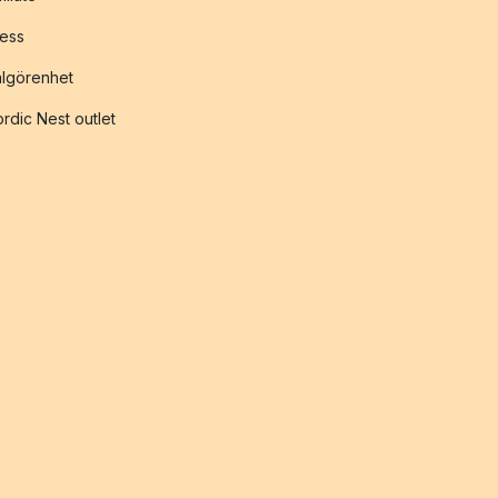
ess
lgörenhet
rdic Nest outlet