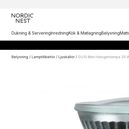
Dukning & Servering
Inredning
Kök & Matlagning
Belysning
Matto
Belysning
/
Lamptillbehör
/
Ljuskällor
/
GU10 Mini Halogenlampa 35 