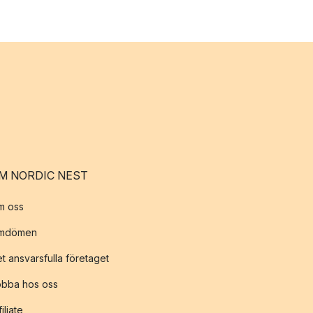
M NORDIC NEST
m oss
mdömen
t ansvarsfulla företaget
obba hos oss
filiate