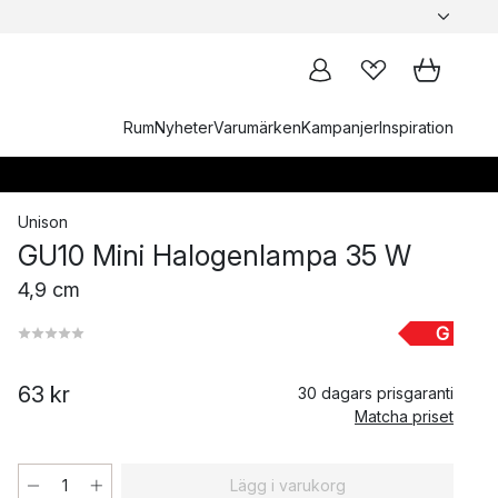
Rum
Nyheter
Varumärken
Kampanjer
Inspiration
Unison
GU10 Mini Halogenlampa 35 W
4,9 cm
G
63 kr
30 dagars prisgaranti
Matcha priset
Lägg i varukorg