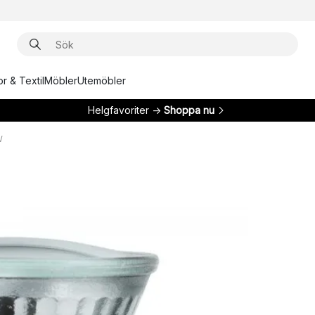
r & Textil
Möbler
Utemöbler
Helgfavoriter →
Shoppa nu
W