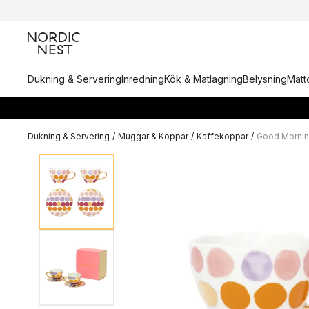
Dukning & Servering
Inredning
Kök & Matlagning
Belysning
Matto
Dukning & Servering
/
Muggar & Koppar
/
Kaffekoppar
/
Good Mornin