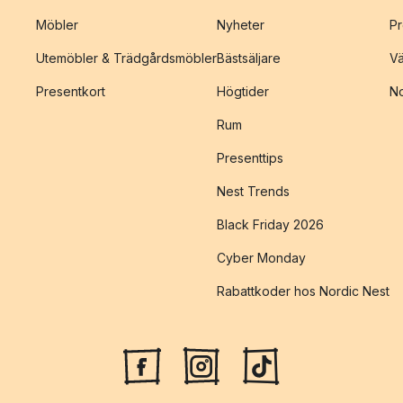
Möbler
Nyheter
Pr
Utemöbler & Trädgårdsmöbler
Bästsäljare
Vä
Presentkort
Högtider
No
Rum
Presenttips
Nest Trends
Black Friday 2026
Cyber Monday
Rabattkoder hos Nordic Nest