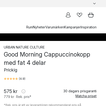
Rum
Nyheter
Varumärken
Kampanjer
Inspiration
URBAN NATURE CULTURE
Good Morning Cappuccinokopp
med fat 4 delar
Prickig
(
4.9
)
575 kr
30 dagars prisgaranti
Matcha priset
779 kr
Rek. pris*
*Rek. pris är ett av leverantören rekommenderat pris på