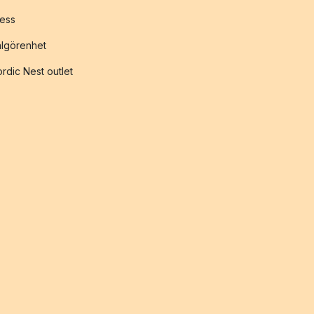
ess
lgörenhet
rdic Nest outlet