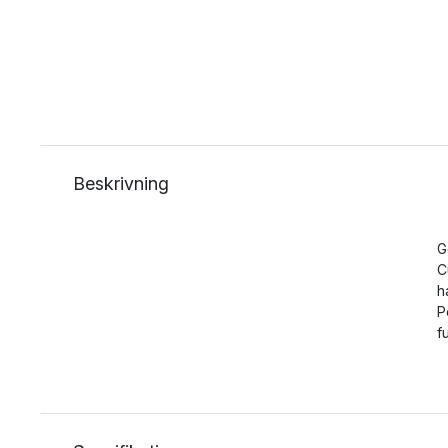
Beskrivning
G
C
h
P
f