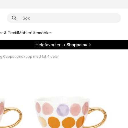
r & Textil
Möbler
Utemöbler
Helgfavoriter →
Shoppa nu
g Cappuccinokopp med fat 4 delar