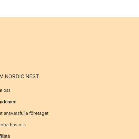
M NORDIC NEST
m oss
mdömen
t ansvarsfulla företaget
obba hos oss
filiate