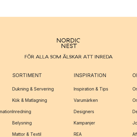
FÖR ALLA SOM ÄLSKAR ATT INREDA
SORTIMENT
INSPIRATION
O
Dukning & Servering
Inspiration & Tips
O
Kök & Matlagning
Varumärken
O
amation
Inredning
Designers
De
Belysning
Kampanjer
J
Mattor & Textil
REA
Af