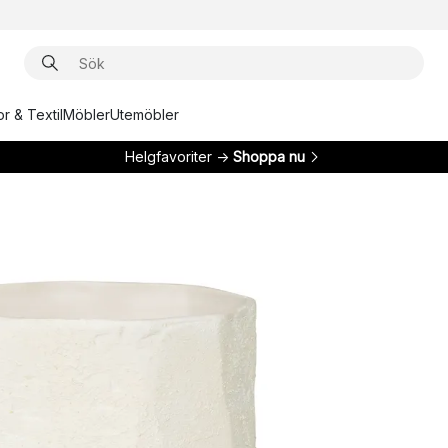
r & Textil
Möbler
Utemöbler
Helgfavoriter →
Shoppa nu