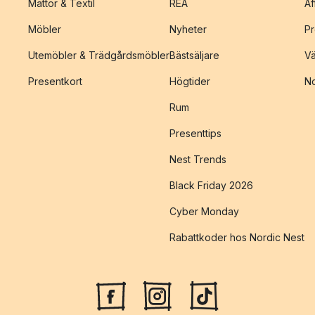
Mattor & Textil
REA
Af
Möbler
Nyheter
Pr
Utemöbler & Trädgårdsmöbler
Bästsäljare
Vä
Presentkort
Högtider
No
Rum
Presenttips
Nest Trends
Black Friday 2026
Cyber Monday
Rabattkoder hos Nordic Nest