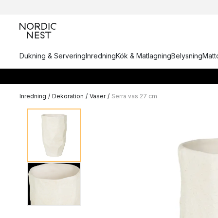
Dukning & Servering
Inredning
Kök & Matlagning
Belysning
Matto
Inredning
/
Dekoration
/
Vaser
/
Serra vas 27 cm