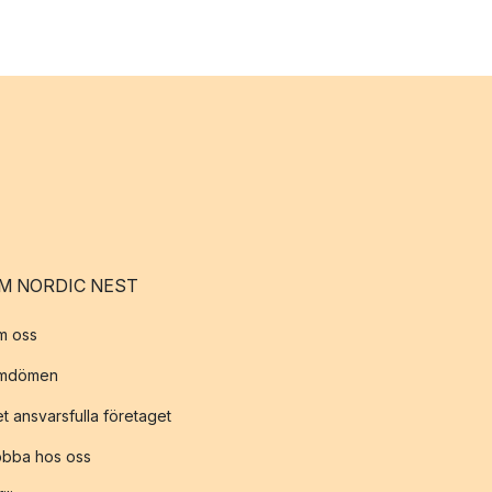
M NORDIC NEST
m oss
mdömen
t ansvarsfulla företaget
obba hos oss