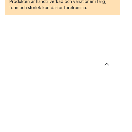
Produkten är handtillverkad och variationer i färg,
form och storlek kan därför förekomma.
n