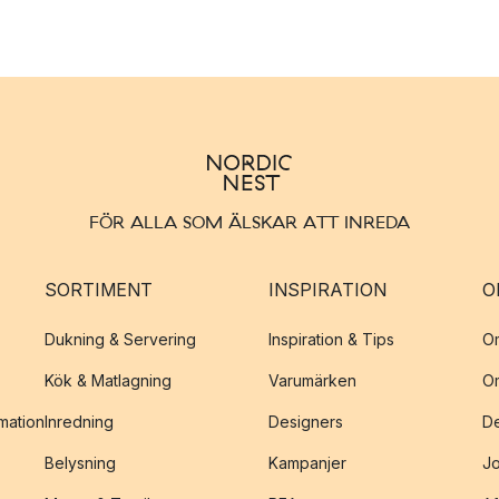
FÖR ALLA SOM ÄLSKAR ATT INREDA
SORTIMENT
INSPIRATION
O
Dukning & Servering
Inspiration & Tips
O
Kök & Matlagning
Varumärken
O
amation
Inredning
Designers
De
Belysning
Kampanjer
J