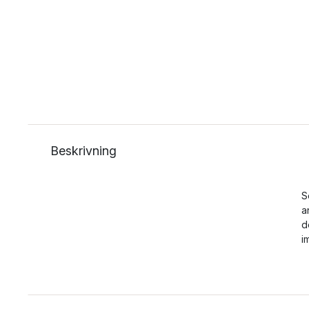
Beskrivning
S
a
d
i