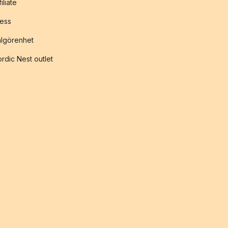
filiate
ess
lgörenhet
rdic Nest outlet