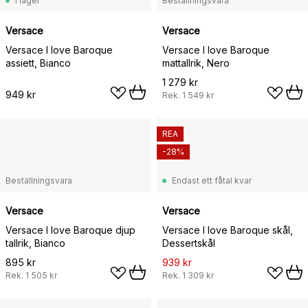
I lager
Beställningsvara
Versace
Versace
Versace I love Baroque
Versace I love Baroque
assiett, Bianco
mattallrik, Nero
1 279 kr
949 kr
Rek.
1 549 kr
REA
-28%
Beställningsvara
Endast ett fåtal kvar
Versace
Versace
Versace I love Baroque djup
Versace I love Baroque skål,
tallrik, Bianco
Dessertskål
895 kr
939 kr
Rek.
1 505 kr
Rek.
1 309 kr