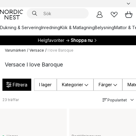
Dukning & Servering
Inredning
Kök & Matlagning
Belysning
Mattor & Te
Helgfavoriter →
Shoppa nu
Varumärken
/
Versace
/
I love Baroque
Versace I love Baroque
Filtrera
I lager
Kategorier
Färger
Mate
23
träffar
Popularitet