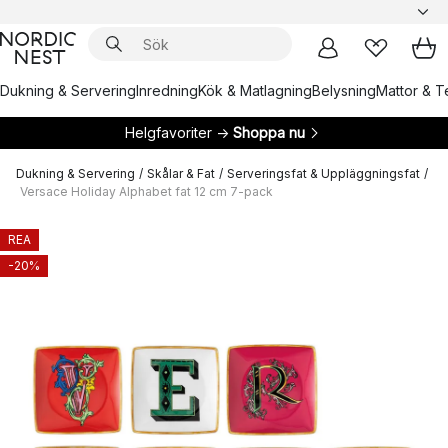
Dukning & Servering
Inredning
Kök & Matlagning
Belysning
Mattor & Te
Helgfavoriter →
Shoppa nu
Dukning & Servering
/
Skålar & Fat
/
Serveringsfat & Uppläggningsfat
/
Versace Holiday Alphabet fat 12 cm 7-pack
REA
-20%