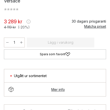
Versace
3 289 kr
30 dagars prisgaranti
Matcha priset
4 119 kr
(-20%)
Lägg i varukorg
Spara som favorit
Utgått ur sortimentet
Mer info