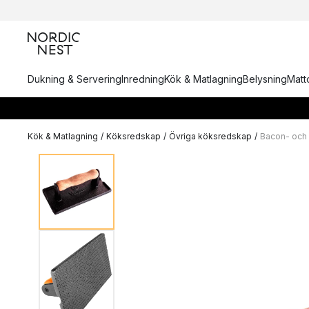
Dukning & Servering
Inredning
Kök & Matlagning
Belysning
Matto
Kök & Matlagning
/
Köksredskap
/
Övriga köksredskap
/
Bacon- och 