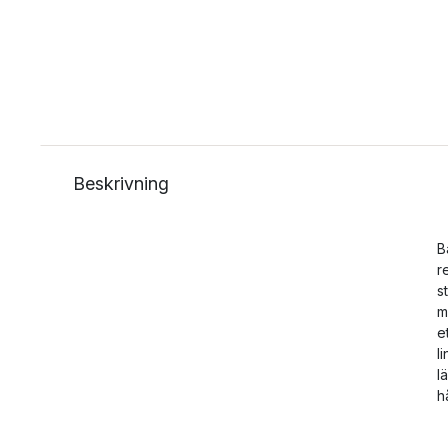
Beskrivning
B
r
s
m
e
l
l
h