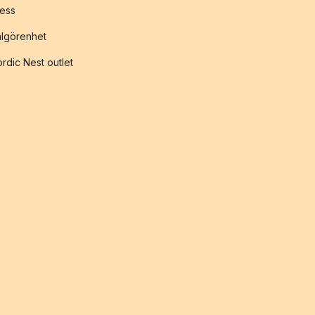
ess
lgörenhet
rdic Nest outlet