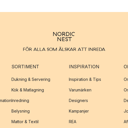
FÖR ALLA SOM ÄLSKAR ATT INREDA
SORTIMENT
INSPIRATION
O
Dukning & Servering
Inspiration & Tips
O
Kök & Matlagning
Varumärken
O
amation
Inredning
Designers
De
Belysning
Kampanjer
J
Mattor & Textil
REA
Af