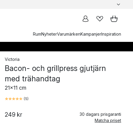
Rum
Nyheter
Varumärken
Kampanjer
Inspiration
Victoria
Bacon- och grillpress gjutjärn
med trähandtag
21x11 cm
(
5
)
249 kr
30 dagars prisgaranti
Matcha priset