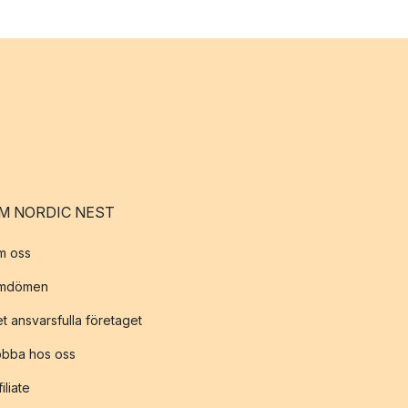
M NORDIC NEST
m oss
mdömen
t ansvarsfulla företaget
obba hos oss
filiate