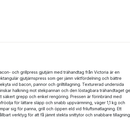
acon- och grillpress gjutjärn med trähandtag från Victoria är en
ektangulär gjutjärnspress som ger jämn viktfördelning och bättre
tekyta vid bacon, pannor och grilltillagning. Texturerad undersida
inskar halkning mot stekpannan och den löstagbara trähandtaget g
tt säkert grepp och enkel rengöring. Pressen är förinbränd med
infröolja för lättare släpp och snabb uppvärmning, väger 1,1 kg och
ämpar sig för panna, grill och öppen eld vid friluftsmatlagning. Ett
ållbart verktyg för att få jämnt stekta snittytor och snabbare tillagning