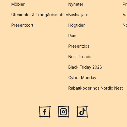
Möbler
Nyheter
Pr
Utemöbler & Trädgårdsmöbler
Bästsäljare
Vä
Presentkort
Högtider
No
Rum
Presenttips
Nest Trends
Black Friday 2026
Cyber Monday
Rabattkoder hos Nordic Nest