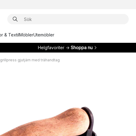
r & Textil
Möbler
Utemöbler
Helgfavoriter →
Shoppa nu
grillpress gjutjärn med trähandtag